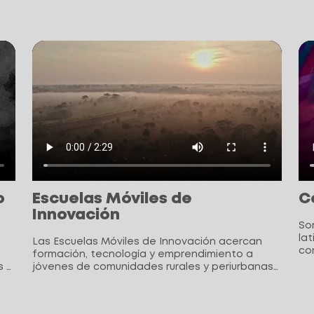
o
Escuelas Móviles de
C
Innovación
So
la
Las Escuelas Móviles de Innovación acercan
com
formación, tecnología y emprendimiento a
y 
s y
jóvenes de comunidades rurales y periurbanas
de América Latina.
s,