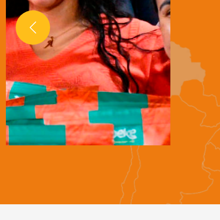
En 10 años, Manq’a se ha con
como un movimiento gastro
Previous
integral e innovador que ofr
mejores oportunidades de vi
jóvenes rurales y peri urbano
América Latina.
leer más