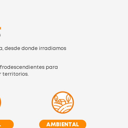
_
s
a, desde donde irradiamos
 afrodescendientes para
territorios.
L
AMBIENTAL