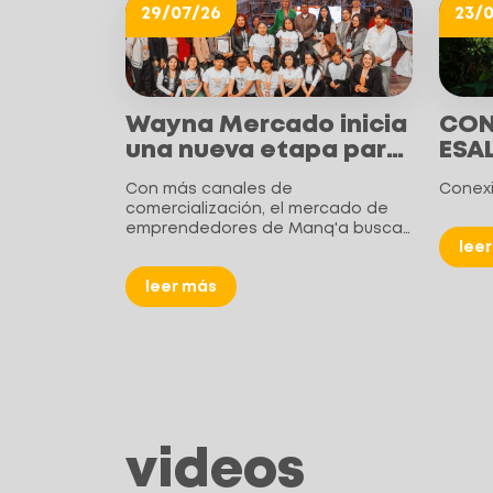
29/07/26
23/
CON
Wayna Mercado inicia
ESA
una nueva etapa para
conectar el talento
Conexi
Con más canales de
emprendedor
comercialización, el mercado de
boliviano con
emprendedores de Manq'a busca
mercados reales
lee
sumar a empresas e instituciones
a un modelo que impulsa a jóvenes
leer más
de áreas rurales y periurbanas.
videos