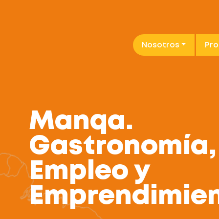
Nosotros
Pr
,
ento