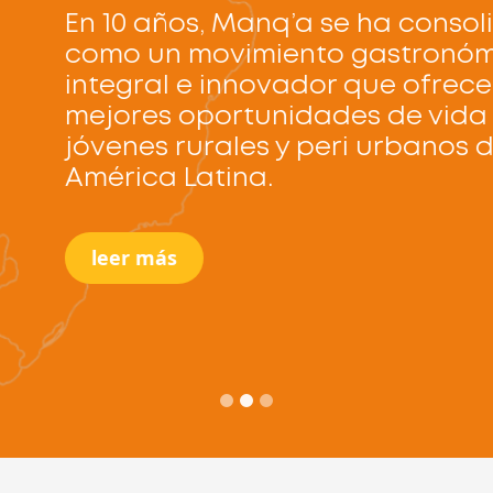
solidado
nómico
ece
da a
s de